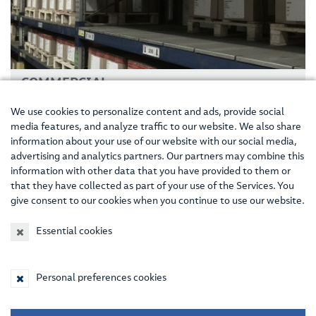
COMMERCIAL
Just-in-time, à la demande, dans le monde entier – la
We use cookies to personalize content and ads, provide social
commercialisation est un défi important dans un monde
media features, and analyze traffic to our website. We also share
globalisé pour bon nombre d’entreprises. VS vous garantit des
information about your use of our website with our social media,
délais de production courts et une livraison respectant les
advertising and analytics partners. Our partners may combine this
délais dans le monde entier.
information with other data that you have provided to them or
Voir le service commercial…
that they have collected as part of your use of the Services. You
give consent to our cookies when you continue to use our website.
CONTACT
Essential cookies
VS- L’INNOVATION PAR TRADITION
Personal preferences cookies