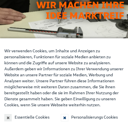
WIR MACHEN IHRE
IDEE MARKTREIF
Wir verwenden Cookies, um Inhalte und Anzeigen zu
ENTWICKLUNG
personalisieren, Funktionen für soziale Medien anbieten zu
können und die Zugriffe auf unsere Website zu analysieren.
WIR MACHEN IHRE IDEE MARKTREIF
Außerdem geben wir Informationen zu Ihrer Verwendung unserer
Nach einer gründlichen Planungs- und Konstruktionsphase folgt
Website an unsere Partner für soziale Medien, Werbung und
die Entwicklung Ihres Wunschprodukts. In enger
Analysen weiter. Unsere Partner führen diese Informationen
Zusammenarbeit mit Ihnen setzen wir die entworfenen Konzepte
möglicherweise mit weiteren Daten zusammen, die Sie ihnen
um und machen Ihre Ideen marktreif. Dank unseres großen
bereitgestellt haben oder die sie im Rahmen Ihrer Nutzung der
fachlichen Know-hows und unserer modernen technischen
Dienste gesammelt haben. Sie geben Einwilligung zu unseren
Ausstattung können Sie sich schon bald über das fertige Gussteil
Cookies, wenn Sie unsere Webseite weiterhin nutzen.
freuen.
Essentielle Cookies
Personalisierungs Cookies
Kontakt & Anfahrt