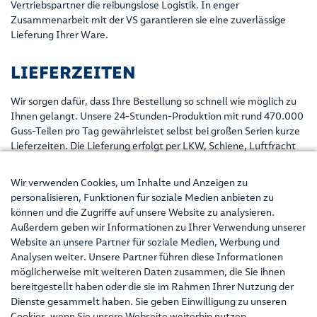
Vertriebspartner die reibungslose Logistik. In enger
Zusammenarbeit mit der VS garantieren sie eine zuverlässige
Lieferung Ihrer Ware.
LIEFERZEITEN
Wir sorgen dafür, dass Ihre Bestellung so schnell wie möglich zu
Ihnen gelangt. Unsere 24-Stunden-Produktion mit rund 470.000
Guss-Teilen pro Tag gewährleistet selbst bei großen Serien kurze
Lieferzeiten. Die Lieferung erfolgt per LKW, Schiene, Luftfracht
oder auf dem Seeweg.
Wir verwenden Cookies, um Inhalte und Anzeigen zu
Zuverlässigkeit, Flexibilität und ein eingespieltes Logistik-
personalisieren, Funktionen für soziale Medien anbieten zu
Management sind unser Garant für eine zügige, termingerechte
können und die Zugriffe auf unsere Website zu analysieren.
Abwicklung Ihres Auftrags.
Außerdem geben wir Informationen zu Ihrer Verwendung unserer
Website an unsere Partner für soziale Medien, Werbung und
ABRUFLAGER
Analysen weiter. Unsere Partner führen diese Informationen
möglicherweise mit weiteren Daten zusammen, die Sie ihnen
Auf Wunsch können wir innerhalb weniger Tage aus unserem
bereitgestellt haben oder die sie im Rahmen Ihrer Nutzung der
Abruflager eine direkte Lieferung vornehmen. Das ist für Sie von
Dienste gesammelt haben. Sie geben Einwilligung zu unseren
Vorteil, wenn Sie kurzfristig eine bestimmte Menge aus dem